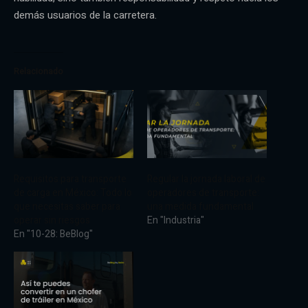
demás usuarios de la carretera.
Relacionado
Requisitos para transporte
Regular la jornada laboral de
de carga en México: Todo lo
operadores de transporte:
que necesitas saber para
una medida fundamental
operar sin riesgos
En "Industria"
En "10-28: BeBlog"