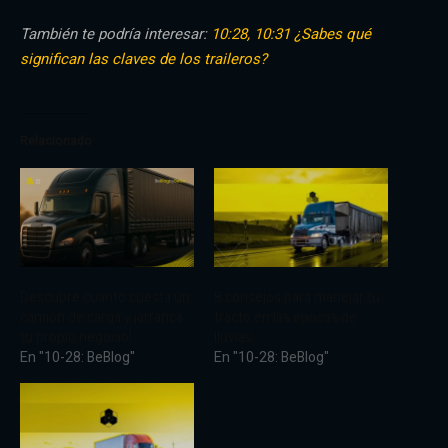
También te podría interesar:
10:28, 10:31 ¿Sabes qué
significan las claves de los traileros?
Relacionado
Descubre cuánto cuesta un
8 consejos para manejar tu
camión de carga y ¡arranca
tracto en las épocas de
tu propio negocio!
lluvias
En "10-28: BeBlog"
En "10-28: BeBlog"