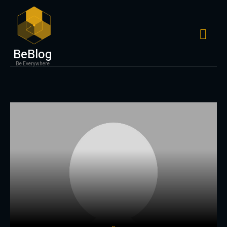
BeBlog
Be Everywhere