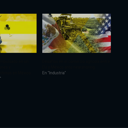
 impulsado en un
Desafíos en el comercio agrícola entre
ones y
EU y México ante nearshoring
rítimas en México
En "Industria"
"