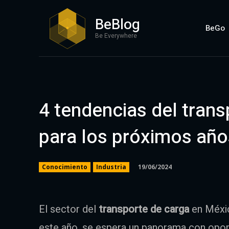
BeBlog
BeGo
Be Everywhere
4 tendencias del trans
para los próximos año
19/06/2024
Conocimiento
Industria
El sector del
transporte de carga
en Méxic
este año, se espera un panorama con oport