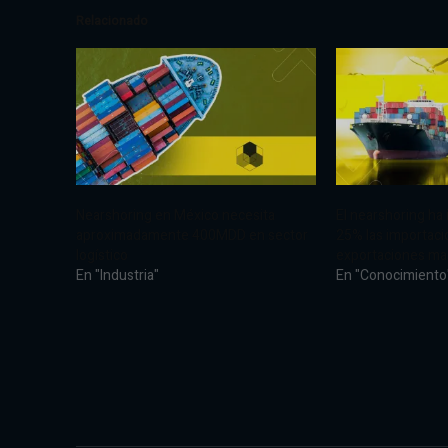
Relacionado
Nearshoring en México necesita
El nearshoring ha
aproximadamente 400MDD en sector
25% las importaci
logístico
exportaciones ma
En "Industria"
En "Conocimiento