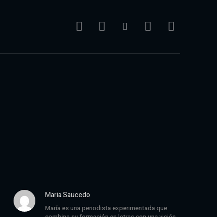
Maria Saucedo
María es una periodista experimentada que
combina su formación en letras con una visión