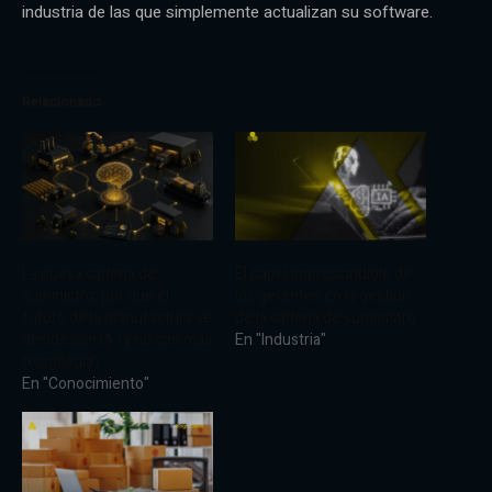
industria de las que simplemente actualizan su software.
Relacionado
La nueva cadena de
El papel imprescindible de
suministro: por qué el
los gerentes en la gestión
futuro de la manufactura se
de la cadena de suministro
decide con IA (y no con más
En "Industria"
tecnología)
En "Conocimiento"