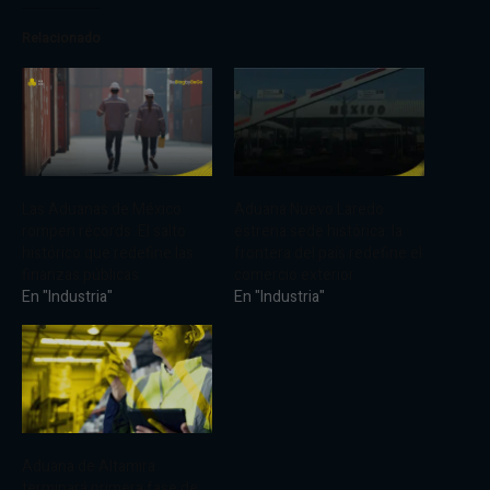
Relacionado
Las Aduanas de México
Aduana Nuevo Laredo
rompen récords: El salto
estrena sede histórica: la
histórico que redefine las
frontera del país redefine el
finanzas públicas
comercio exterior
En "Industria"
En "Industria"
Aduana de Altamira
terminará primera fase de