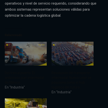
operativos y nivel de servicio requerido, considerando que
ambos sistemas representan soluciones válidas para
optimizar la cadena logística global.
Relacionado
Del tren al puerto: El
Revolución del transporte
ambicioso plan intermodal
intermodal: Nuevo León se
de México
posiciona como el hub
En "Industria"
logístico del futuro
En "Industria"