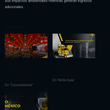
sus impactos ambientales mientras generan ingresos
adicionales.
Relacionado
El truco minimis: cómo las
BeGo Guía: ¿Cómo funciona
tiendas digitales chinas
el cálculo de impuestos
venden sin pagar
para importar a México?
impuestos en México
En "BeGo Guía"
En "Conocimiento"