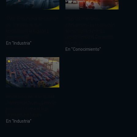
TMS: El Sistema de Gestión
Puertos marítimos
de Transporte que
inteligentes: La revolución
revoluciona la logística
tecnológica que está
empresarial
redefiniendo el Comercio
En "Industria"
Mundial
En "Conocimiento"
Revolución del transporte
intermodal: Nuevo León se
posiciona como el hub
logístico del futuro
En "Industria"