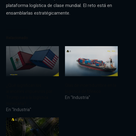
plataforma logística de clase mundial. El reto está en
ensamblarlas estratégicamente.
Relacionado
¿Qué significan los
Olas de incertidumbre en la
aranceles impuestos por
logística de México
Trump para la logística
En "Industria"
mexicana?
En "Industria"