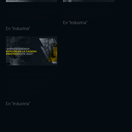
¿Cómo nos afecta la subida
Nuevo plan gubernamental
de precios del transporte
contra la inflación
de carga?
En "Industria"
En "Industria"
Cómo tener una cadena de
suministro resiliente en
2024: 4 claves para
enfrentar los retos
logísticos
En "Industria"