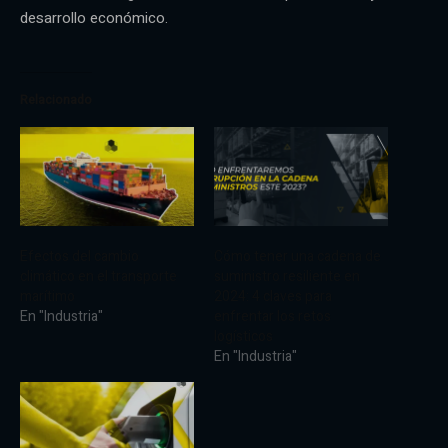
desarrollo económico.
Relacionado
Efectos del cambio
Cómo tener una cadena de
climático en el transporte
suministro resiliente en
marítimo
2024: 4 claves para
En "Industria"
enfrentar los retos
logísticos
En "Industria"