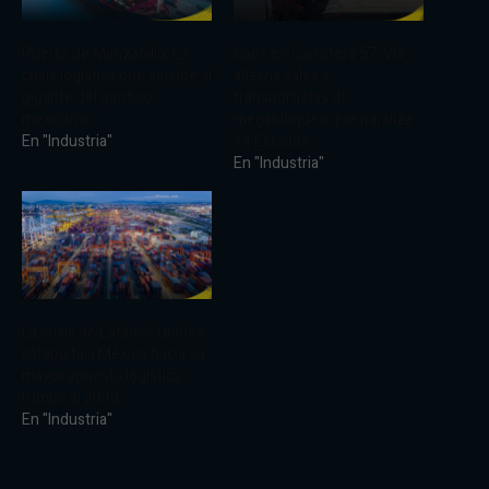
Puerto de Manzanillo: La
Caos en Carretera 57: Vía
crisis logística que sacude al
alterna salva a
gigante del pacífico
transportistas de
mexicano
megabloqueo que paraliza
En "Industria"
14 Estados
En "Industria"
La crisis de Estados Unidos
catapulta a México hacia su
mayor apuesta logística
rumbo al 2030
En "Industria"