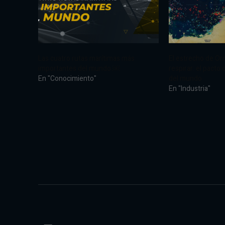
Las cuatro rutas marítimas más
El estrecho de Or
importantes del mundo ￼
respirar: el pacto
En "Conocimiento"
del mundo
En "Industria"