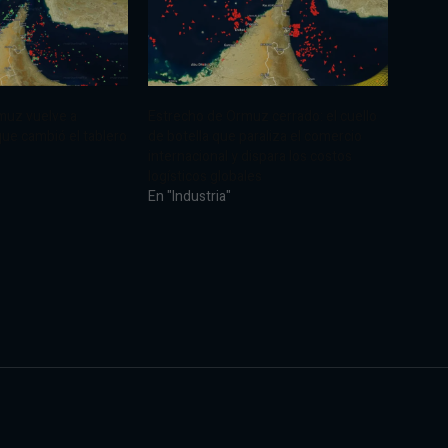
muz vuelve a
Estrecho de Ormuz cerrado: el cuello
 que cambió el tablero
de botella que paraliza el comercio
internacional y dispara los costos
logísticos globales
En "Industria"