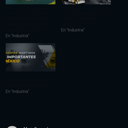
Puerto Lázaro Cárdenas
Top 10 principales puertos
rompe récord: la carga se
marítimos de América
dispara 16% en el primer
Latina
semestre del año
En "Industria"
En "Industria"
Los puertos marítimos más
importantes en México￼
En "Industria"