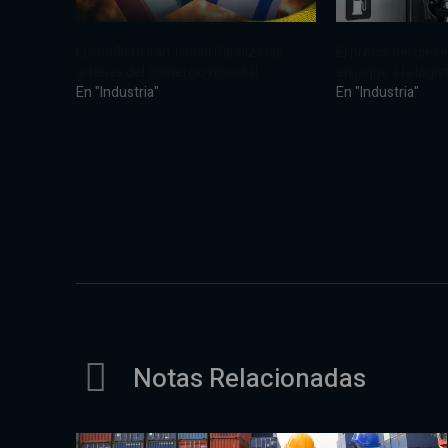
El conflicto Irán-Israelí Paraliza las
El precio del diés
arterias del comercio mundial
en jaque a la logís
En "Industria"
En "Industria"
Notas Relacionadas