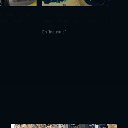
el se dispara y pone
El estrecho de Ormuz vuelve a
tica mundial
respirar: el pacto que cambió el tablero
del mundo
En "Industria"