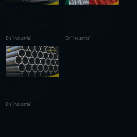
El aumento de impuestos
Aranceles México-China: la
que transformará tus
guerra comercial silenciosa
compras internacionales:
que pone en jaque 30 mil
del 19% al 33.5%
millones de dólares
En "Industria"
En "Industria"
La trazabilidad del acero:
México transforma su
blindaje comercial
En "Industria"