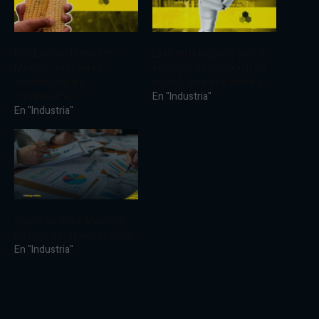
Producción de maíz en
La IA en la logística podría
México, ¿el próximo
eficientar tu operación en
sexenio seguirá
un 95% ante nearshoring
disminuyendo?
En "Industria"
En "Industria"
Comercio entre México y
EU urge de infraestructura
En "Industria"