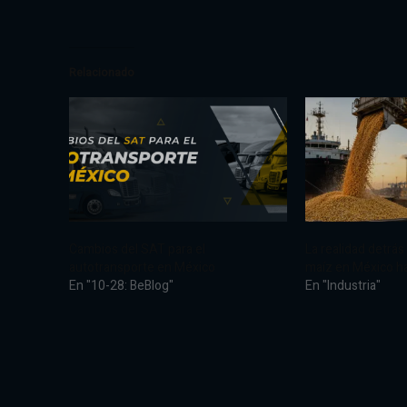
Relacionado
Cambios del SAT para el
La realidad detrás
autotransporte en México
maíz en México h
En "10-28: BeBlog"
En "Industria"