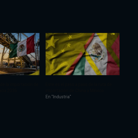
 de la importación de
Este es el paso a paso de la ruta de
acia 2035
importación de China a México
En "Industria"