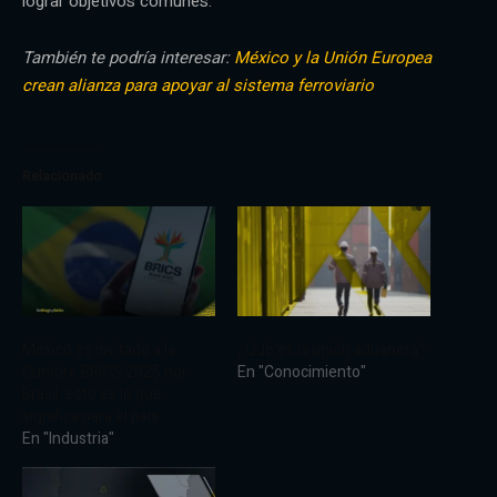
lograr objetivos comunes.
También te podría interesar:
México y la Unión Europea
crean alianza para apoyar al sistema ferroviario
Relacionado
México es invitado a la
¿Qué es la unión aduanera?
Cumbre BRICS 2025 por
En "Conocimiento"
Brasil: esto es lo que
significa para el país
En "Industria"