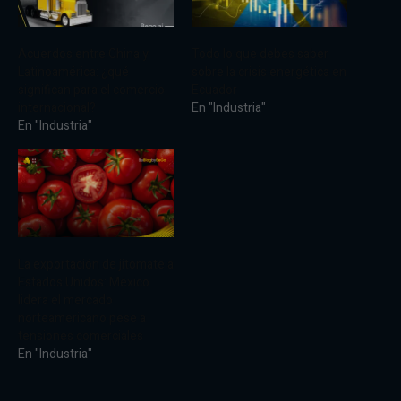
Acuerdos entre China y
Todo lo que debes saber
Latinoamérica: ¿qué
sobre la crisis energética en
significan para el comercio
Ecuador
internacional?
En "Industria"
En "Industria"
La exportación de jitomate a
Estados Unidos: México
lidera el mercado
norteamericano pese a
tensiones comerciales
En "Industria"