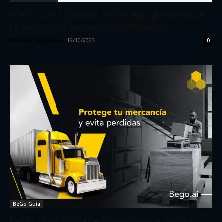
¡Participa y gana un balón autografiado por
la Selección Nacional de México!
Marisol Carranza
-
19/10/2023
0
BeGo Guía
BeGo Guía: Protege tu mercancía y evita