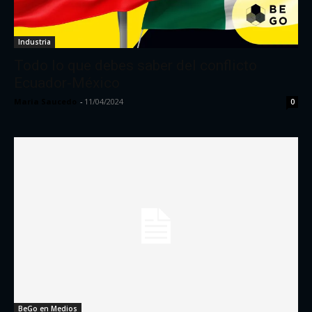
Industria
Todo lo que debes saber del conflicto
Ecuador-México
Maria Saucedo
-
11/04/2024
0
BeGo en Medios