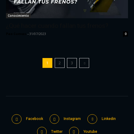
Conocimiento
¿Qué hacer cuando fallan tus frenos?
Pao Cuevas
-
31/07/2023
0
1
2
3
Facebook
Instagram
Linkedin
Twitter
Youtube