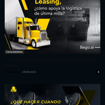
Conocimiento
Leasing, ¿cómo apoya la logística de última
milla?
Pao Cuevas
-
08/08/2023
0