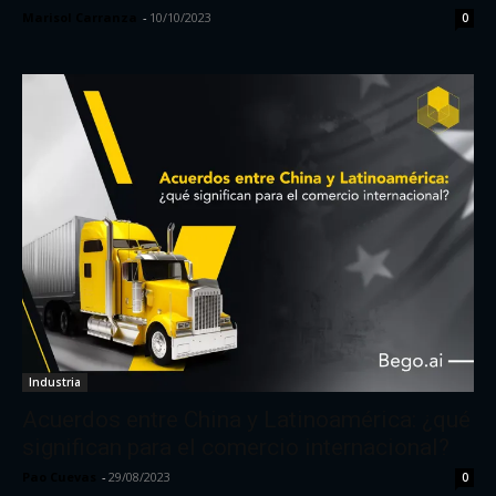
Marisol Carranza
-
10/10/2023
0
Industria
Acuerdos entre China y Latinoamérica: ¿qué
significan para el comercio internacional?
Pao Cuevas
-
29/08/2023
0