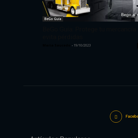
BeGo Guía
BeGo Guía: Protege tu mercancía 
evita pérdidas
Maria Saucedo
-
19/10/2023
Faceb