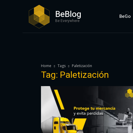
BeBlog
BeGo
Be Everywhere
Home
Tags
Paletización
Tag: Paletización